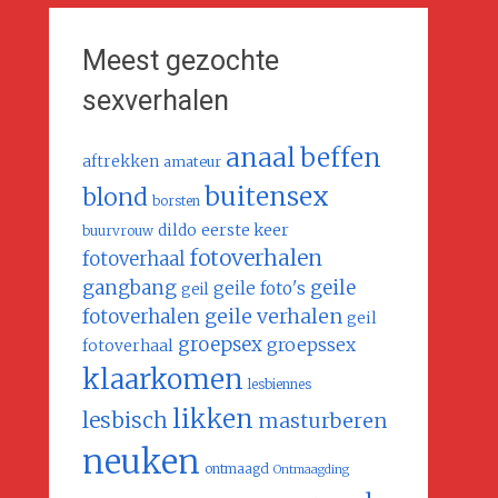
Meest gezochte
sexverhalen
anaal
beffen
aftrekken
amateur
buitensex
blond
borsten
dildo
eerste keer
buurvrouw
fotoverhalen
fotoverhaal
gangbang
geile
geile foto's
geil
geile verhalen
fotoverhalen
geil
groepsex
groepssex
fotoverhaal
klaarkomen
lesbiennes
likken
lesbisch
masturberen
neuken
ontmaagd
Ontmaagding