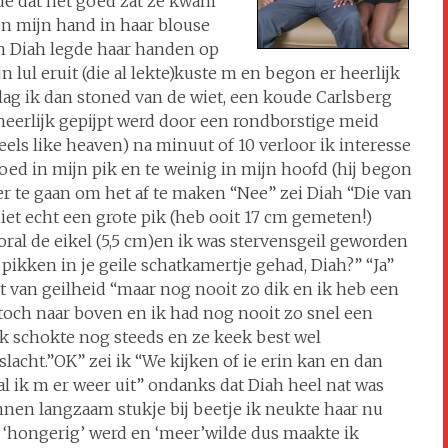
de dat het goed zat ze kwam
en mijn hand in haar blouse
en Diah legde haar handen op
 lul eruit (die al lekte)kuste m en begon er heerlijk
 lag ik dan stoned van de wiet, een koude Carlsberg
 heerlijk gepijpt werd door een rondborstige meid
els like heaven) na minuut of 10 verloor ik interesse
bloed in mijn pik en te weinig in mijn hoofd (hij begon
er te gaan om het af te maken “Nee” zei Diah “Die van
k niet echt een grote pik (heb ooit 17 cm gemeten!)
oral de eikel (5,5 cm)en ik was stervensgeil geworden
 pikken in je geile schatkamertje gehad, Diah?” “Ja”
t van geilheid “maar nog nooit zo dik en ik heb een
och naar boven en ik had nog nooit zo snel een
k schokte nog steeds en ze keek best wel
lacht.”OK” zei ik “We kijken of ie erin kan en dan
 ik m er weer uit” ondanks dat Diah heel nat was
nnen langzaam stukje bij beetje ik neukte haar nu
ze ‘hongerig’ werd en ‘meer’wilde dus maakte ik