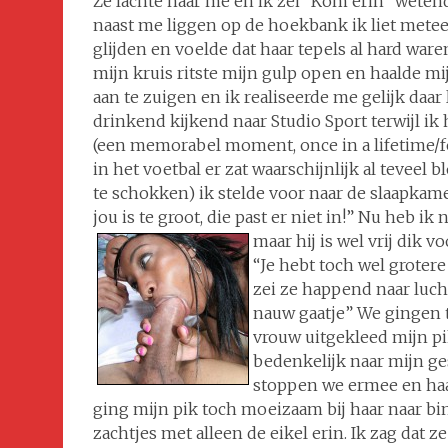
Ze lachte naar me en ik zei “Kom erin” weten
naast me liggen op de hoekbank ik liet mete
glijden en voelde dat haar tepels al hard war
mijn kruis ritste mijn gulp open en haalde mijn
aan te zuigen en ik realiseerde me gelijk daar
drinkend kijkend naar Studio Sport terwijl ik
(een memorabel moment, once in a lifetime/fe
in het voetbal er zat waarschijnlijk al teveel 
te schokken) ik stelde voor naar de slaapkam
jou is te groot, die past er niet in!” Nu heb i
maar hij is wel vrij dik
vo
“Je hebt toch wel grotere
zei ze happend naar luch
nauw gaatje” We gingen t
vrouw uitgekleed mijn pi
bedenkelijk naar mijn ges
stoppen we ermee en haal
ging mijn pik toch moeizaam bij haar naar bi
zachtjes met alleen de eikel erin. Ik zag dat 