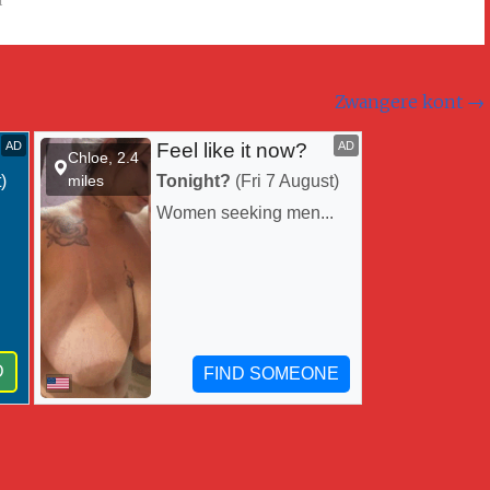
n
Zwangere kont
→