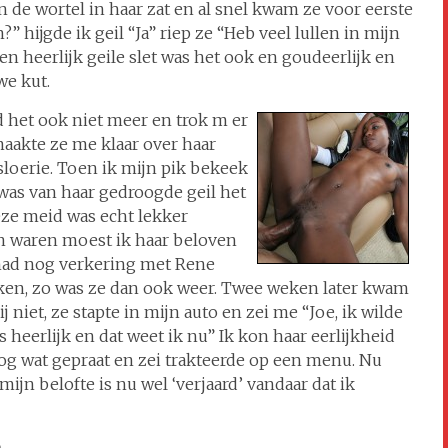
n de wortel in haar zat en al snel kwam ze voor eerste
?” hijgde ik geil “Ja” riep ze “Heb veel lullen in mijn
een heerlijk geile slet was het ook en goudeerlijk en
we kut.
 het ook niet meer en trok m er
maakte ze me klaar over haar
sloerie. Toen ik mijn pik bekeek
 was van haar gedroogde geil het
eze meid was echt lekker
den waren moest ik haar beloven
had nog verkering met Rene
aken, zo was ze dan ook weer. Twee weken later kwam
j niet, ze stapte in mijn auto en zei me “Joe, ik wilde
heerlijk en dat weet ik nu” Ik kon haar eerlijkheid
og wat gepraat en zei trakteerde op een menu. Nu
ijn belofte is nu wel ‘verjaard’ vandaar dat ik