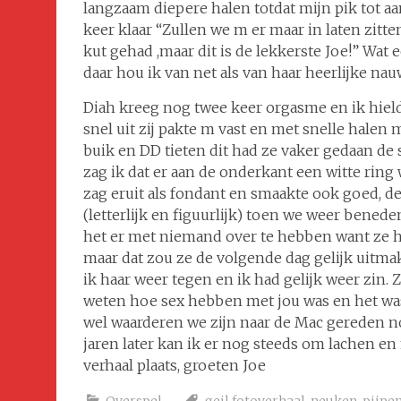
langzaam diepere halen totdat mijn pik tot aa
keer klaar “Zullen we m er maar in laten zitten
kut gehad ,maar dit is de lekkerste Joe!” Wat 
daar hou ik van net als van haar heerlijke nau
Diah kreeg nog twee keer orgasme en ik hield
snel uit zij pakte m vast en met snelle halen 
buik en DD tieten dit had ze vaker gedaan de 
zag ik dat er aan de onderkant een witte ring
zag eruit als fondant en smaakte ook goed, d
(letterlijk en figuurlijk) toen we weer bene
het er met niemand over te hebben want ze 
maar dat zou ze de volgende dag gelijk uitm
ik haar weer tegen en ik had gelijk weer zin. Zi
weten hoe sex hebben met jou was en het was 
wel waarderen we zijn naar de Mac gereden n
jaren later kan ik er nog steeds om lachen en m
verhaal plaats, groeten Joe