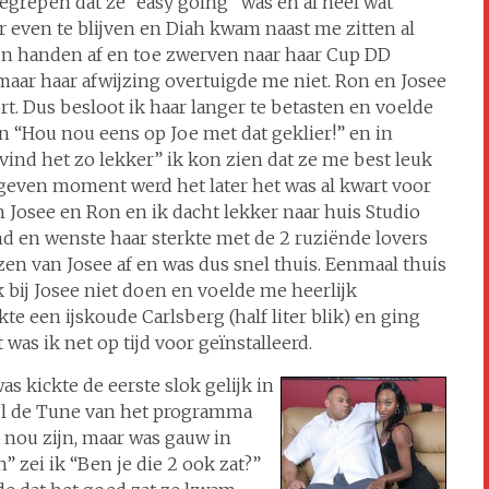
egrepen dat ze “easy going” was en al heel wat
r even te blijven en Diah kwam naast me zitten al
ijn handen af en toe zwerven naar haar Cup DD
 maar haar afwijzing overtuigde me niet. Ron en Josee
t. Dus besloot ik haar langer te betasten en voelde
n “Hou nou eens op Joe met dat geklier!” en in
vind het zo lekker” ik kon zien dat ze me best leuk
gegeven moment werd het later het was al kwart voor
n Josee en Ron en ik dacht lekker naar huis Studio
nd en wenste haar sterkte met de 2 ruziënde lovers
zen van Josee af en was dus snel thuis. Eenmaal thuis
ik bij Josee niet doen en voelde me heerlijk
te een ijskoude Carlsberg (half liter blik) en ging
was ik net op tijd voor geïnstalleerd.
s kickte de eerste slok gelijk in
ijl de Tune van het programma
t nou zijn, maar was gauw in
 zei ik “Ben je die 2 ook zat?”