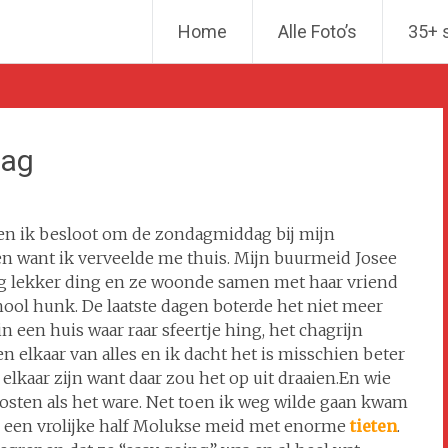
Ga naar de inhoud
Home
Alle Foto’s
35+ 
dag
en ik besloot om de zondagmiddag bij mijn
n want ik verveelde me thuis. Mijn buurmeid Josee
ig lekker ding en ze woonde samen met haar vriend
ool hunk. De laatste dagen boterde het niet meer
n een huis waar raar sfeertje hing, het chagrijn
en elkaar van alles en ik dacht het is misschien beter
 elkaar zijn want daar zou het op uit draaien.En wie
oosten als het ware. Net toen ik weg wilde gaan kwam
s een vrolijke half Molukse meid met enorme
tieten
.