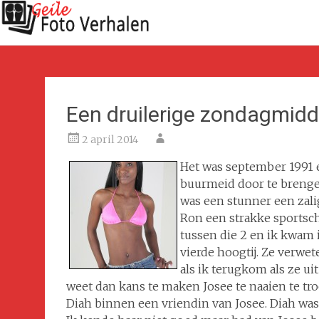
Een druilerige zondagmid
2 april 2014
Het was september 1991 
buurmeid door te brenge
was een stunner een zal
Ron een strakke sportsch
tussen die 2 en ik kwam i
vierde hoogtij. Ze verwet
als ik terugkom als ze
uit
weet dan kans te maken Josee te naaien te tr
Diah binnen een vriendin van Josee. Diah wa