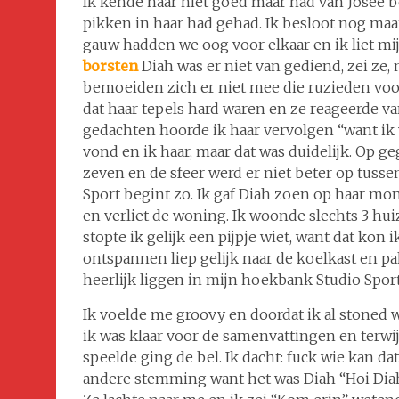
Ik kende haar niet goed maar had van Josee b
pikken in haar had gehad. Ik besloot nog maa
gauw hadden we oog voor elkaar en ik liet m
borsten
Diah was er niet van gediend, zei ze,
bemoeiden zich er niet mee die ruzieden voor
dat haar tepels hard waren en ze reageerde va
gedachten hoorde ik haar vervolgen “want ik 
vond en ik haar, maar dat was duidelijk. Op 
zeven en de sfeer werd er niet beter op tusse
Sport begint zo. Ik gaf Diah zoen op haar mo
en verliet de woning. Ik woonde slechts 3 hui
stopte ik gelijk een pijpje wiet, want dat kon 
ontspannen liep gelijk naar de koelkast en pak
heerlijk liggen in mijn hoekbank Studio Sport 
Ik voelde me groovy en doordat ik al stoned wa
ik was klaar voor de samenvattingen en terw
speelde ging de bel. Ik dacht: fuck wie kan da
andere stemming want het was Diah “Hoi Diah”