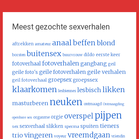
Meest gezochte sexverhalen
anaal
beffen
blond
aftrekken
amateur
buitensex
dildo
eerste keer
borsten
buurvrouw
fotoverhalen
fotoverhaal
gangbang
geil
geile verhalen
geile fotoverhalen
geile foto's
groepsex
groepssex
geil fotoverhaal
klaarkomen
likken
lesbisch
lesbiennes
neuken
masturberen
ontmaagd
Ontmaagding
pijpen
overspel
orgie
orgasme
openbare sex
tieners
sexverhaal
slikken
spuiten
sperma
sex
vreemdgaan
vingeren
trio
voyeur
vriendin