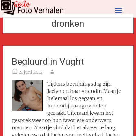
Ga
naar
dronken
de
inhoud
Begluurd in Vught
21 juni 2012
Tijdens bevrijdingsdag zijn
Jaclyn en haar vriendin Maartje
helemaal los gegaan en
behoorlijk aangeschoten
geraakt. Uiteraard kwam het
gesprek weer op hun favoriete onderwerp:
mannen. Maartje vind dat het alweer te lang
geleden was dat Jaclyn sex heeft gehad. Jaclyn