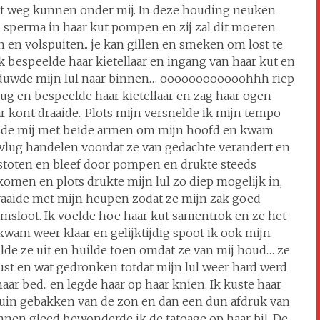
niet weg kunnen onder mij. In deze houding neuken
ijn sperma in haar kut pompen en zij zal dit moeten
en en volspuiten.. je kan gillen en smeken om lost te
Ik bespeelde haar kietellaar en ingang van haar kut en
n duwde mijn lul naar binnen… oooooooooooohhh riep
erug en bespeelde haar kietellaar en zag haar ogen
r kont draaide.. Plots mijn versnelde ik mijn tempo
elsde mij met beide armen om mijn hoofd en kwam
t vlug handelen voordat ze van gedachte verandert en
n stoten en bleef door pompen en drukte steeds
arkomen en plots drukte mijn lul zo diep mogelijk in,
draaide met mijn heupen zodat ze mijn zak goed
msloot. Ik voelde hoe haar kut samentrok en ze het
kwam weer klaar en gelijktijdig spoot ik ook mijn
lde ze uit en huilde toen omdat ze van mij houd… ze
t en wat gedronken totdat mijn lul weer hard werd
haar bed.. en legde haar op haar knien. Ik kuste haar
bruin gebakken van de zon en dan een dun afdruk van
binnen gleed bewonderde ik de tatoage op haar bil. De