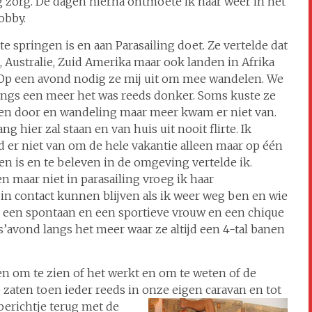
zorg. De dagen hierna ontmoete ik haar weer in het
obby.
e springen is en aan Parasailing doet. Ze vertelde dat
a, Australie, Zuid Amerika maar ook landen in Afrika
. Op een avond nodig ze mij uit om mee wandelen. We
angs een meer het was reeds donker. Soms kuste ze
ken door en wandeling maar meer kwam er niet van.
g hier zal staan en van huis uit nooit flirte. Ik
oud er niet van om de hele vakantie alleen maar op één
zien is en te beleven in de omgeving vertelde ik.
n maar niet in parasailing vroeg ik haar
n contact kunnen blijven als ik weer weg ben en wie
is een spontaan en een sportieve vrouw en een chique
’avond langs het meer waar ze altijd een 4-tal banen
n om te zien of het werkt en om te weten of de
aten toen ieder reeds in onze eigen caravan en tot
berichtje terug met de