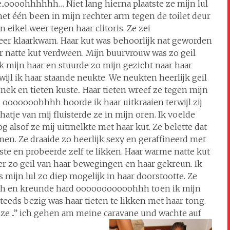
e..oooohhhhhh… Niet lang hierna plaatste ze mijn lul
met één been in mijn rechter arm tegen de toilet deur
 eikel weer tegen haar clitoris. Ze zei
eer klaarkwam. Haar kut was behoorlijk nat geworden
ar natte kut verdween. Mijn buurvrouw was zo geil
k mijn haar en stuurde zo mijn gezicht naar haar
wijl ik haar staande neukte. We neukten heerlijk geil
ek en tieten kuste.. Haar tieten wreef ze tegen mijn
… ooooooohhhh hoorde ik haar uitkraaien terwijl zij
tje van mij fluisterde ze in mijn oren. Ik voelde
 alsof ze mij uitmelkte met haar kut. Ze belette dat
men. Ze draaide zo heerlijk sexy en geraffineerd met
ste en probeerde zelf te likken. Haar warme natte kut
er zo geil van haar bewegingen en haar gekreun. Ik
 mijn lul zo diep mogelijk in haar doorstootte. Ze
hhhh en kreunde hard ooooooooooohhh toen ik mijn
steeds bezig was haar tieten te likken met haar tong.
ze ..” ich gehen am meine caravane und wachte auf