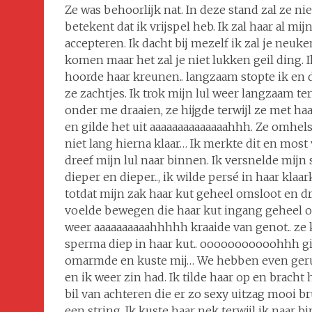
Ze was behoorlijk nat. In deze stand zal ze 
betekent dat ik vrijspel heb. Ik zal haar al m
accepteren. Ik dacht bij mezelf ik zal je neuk
komen maar het zal je niet lukken geil ding. 
hoorde haar kreunen.. langzaam stopte ik e
ze zachtjes. Ik trok mijn lul weer langzaam t
onder me draaien, ze hijgde terwijl ze met haa
en gilde het uit aaaaaaaaaaaaaahhh. Ze omh
niet lang hierna klaar… Ik merkte dit en mos
dreef mijn lul naar binnen. Ik versnelde mij
dieper en dieper.., ik wilde persé in haar kla
totdat mijn zak haar kut geheel omsloot en 
voelde bewegen die haar kut ingang geheel o
weer aaaaaaaaaahhhhh kraaide van genot.. ze 
sperma diep in haar kut.. ooooooooooohhh gi
omarmde en kuste mij… We hebben even gerus
en ik weer zin had. Ik tilde haar op en bracht 
bil van achteren die er zo sexy uitzag mooi 
een string. Ik kuste haar nek terwijl ik naar 