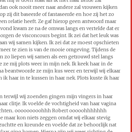
t mij te doen staat als ik met haar liefde zal
n dan ook nooit meer naar andere zal vrouwen kijken
op zij dit baseerde of fantaseerde en hoe zij het zo
 een relatie heeft. Ze gaf hierop geen antwoord maar
n avond kwam ze na de omwas langs en vertelde dat er
orgen de visconcours begint. Ik zei dat het leuk was
aan wij samen kijken. Ik zei dat ze moest opschieten
meer te zien is van de mooie omgeving. Tijdens de
n zo liepen wij samen als een getrouwd stel langs
ze mij plots weer in mijn nek. Ik keek haar in de
a beantwoorde ze mijn kus weer en terwijl wij elkaar
k haar in te kussen in haar nek. Plots kuste ik haar
 terwijl wij zoenden gingen mijn vingers in haar
ar clitje. Ik voelde de vochtigheid van haar vagina
uchten.. ooooooooohhh Robert ooooohhhhhhh
e maar kon niets zeggen omdat wij elkaar stevig
 zuchtte en kreunde en voelde dat ze behoorlijk nat
aar ging komen. Hierna zijn wij weer richting de