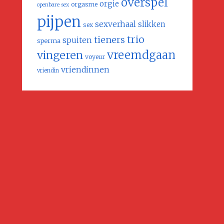
overspel
orgie
orgasme
openbare sex
pijpen
sexverhaal
slikken
sex
trio
tieners
spuiten
sperma
vreemdgaan
vingeren
voyeur
vriendinnen
vriendin