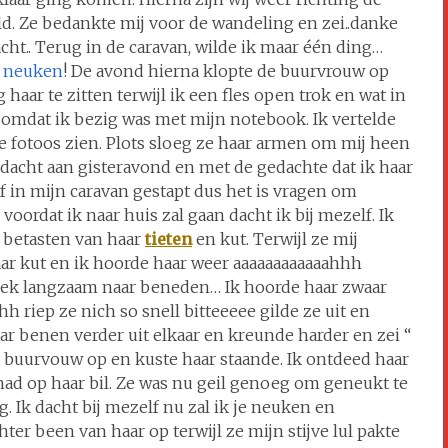
. Ze bedankte mij voor de wandeling en zei..danke
cht.. Terug in de caravan, wilde ik maar één ding…
k
neuken
! De avond hierna klopte de buurvrouw op
haar te zitten terwijl ik een fles open trok en wat in
r omdat ik bezig was met mijn notebook. Ik vertelde
 de fotoos zien. Plots sloeg ze haar armen om mij heen
 dacht aan gisteravond en met de gedachte dat ik haar
lf in mijn caravan gestapt dus het is vragen om
oordat ik naar huis zal gaan dacht ik bij mezelf. Ik
t betasten van haar
tieten
en kut. Terwijl ze mij
haar kut en ik hoorde haar weer aaaaaaaaaaaahhh
roek langzaam naar beneden… Ik hoorde haar zwaar
riep ze nich so snell bitteeeee gilde ze uit en
r benen verder uit elkaar en kreunde harder en zei “
 buurvouw op en kuste haar staande. Ik ontdeed haar
had op haar bil. Ze was nu geil genoeg om geneukt te
. Ik dacht bij mezelf nu zal ik je neuken en
chter been van haar op terwijl ze mijn stijve lul pakte