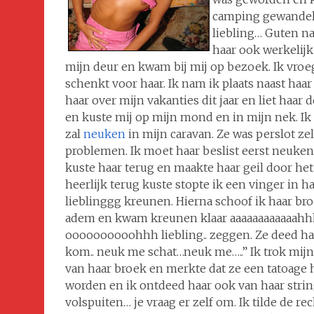
camping gewandeld
liebling… Guten na
haar ook werkelij
mijn deur en kwam bij mij op bezoek. Ik vroeg 
schenkt voor haar. Ik nam ik plaats naast haa
haar over mijn vakanties dit jaar en liet haar
en kuste mij op mijn mond en in mijn nek. Ik
zal
neuken
in mijn caravan. Ze was perslot ze
problemen. Ik moet haar beslist eerst neuken v
kuste haar terug en maakte haar geil door he
heerlijk terug kuste stopte ik een vinger in 
lieblinggg kreunen. Hierna schoof ik haar b
adem en kwam kreunen klaar aaaaaaaaaaaahhhh 
oooooooooohhh liebling.. zeggen. Ze deed haa
kom.. neuk me schat…neuk me…..” Ik trok mijn
van haar broek en merkte dat ze een tatoage 
worden en ik ontdeed haar ook van haar string
volspuiten… je vraag er zelf om. Ik tilde de re