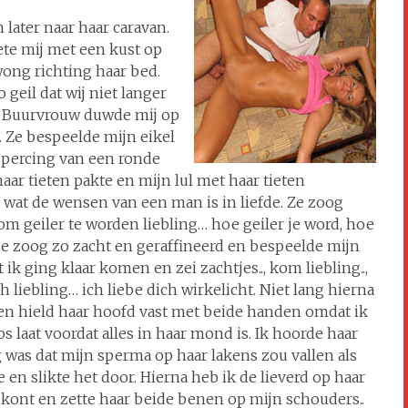
 later naar haar caravan.
te mij met een kust op
wong richting haar bed.
geil dat wij niet langer
. Buurvrouw duwde mij op
. Ze bespeelde mijn eikel
 percing van een ronde
aar tieten pakte en mijn lul met haar tieten
 wat de wensen van een man is in liefde. Ze zoog
 om geiler te worden liebling… hoe geiler je word, hoe
. ze zoog zo zacht en geraffineerd en bespeelde mijn
 ik ging klaar komen en zei zachtjes.., kom liebling..,
h liebling… ich liebe dich wirkelicht. Niet lang hierna
 en hield haar hoofd vast met beide handen omdat ik
os laat voordat alles in haar mond is. Ik hoorde haar
s dat mijn sperma op haar lakens zou vallen als
n slikte het door. Hierna heb ik de lieverd op haar
 kont en zette haar beide benen op mijn schouders..