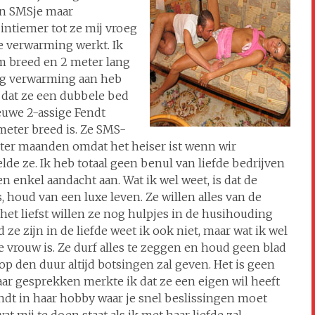
jn SMSje maar
ntiemer tot ze mij vroeg
e verwarming werkt. Ik
cm breed en 2 meter lang
ing verwarming aan heb
j dat ze een dubbele bed
ieuwe 2-assige Fendt
 meter breed is. Ze SMS-
nter maanden omdat het heiser ist wenn wir
de ze. Ik heb totaal geen benul van liefde bedrijven
 enkel aandacht aan. Wat ik wel weet, is dat de
, houd van een luxe leven. Ze willen alles van de
 het liefst willen ze nog hulpjes in de husihouding
ze zijn in de liefde weet ik ook niet, maar wat ik wel
vrouw is. Ze durf alles te zeggen en houd geen blad
op den duur altijd botsingen zal geven. Het is geen
haar gesprekken merkte ik dat ze een eigen wil heeft
indt in haar hobby waar je snel beslissingen moet