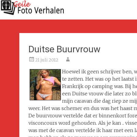
Duitse Buurvrouw
21 juli 2012
Hoewel ik geen schrijver ben, w
te zetten. Het was op het laats
Frankrijk op camping was. Bij h
een Duitse vrouw die later zo bl
mijn caravan die dag riep ze m
weer. Het was schemer en dus was het haast ma
De buurvrouw vertelde dat er binnenkort fore
visconcours word gehouden. Als je kan ..
visse
was met de caravan vertelde ik haar met een lac