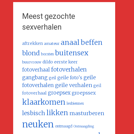
Meest gezochte
sexverhalen
anaal
beffen
aftrekken
amateur
buitensex
blond
borsten
dildo
eerste keer
buurvrouw
fotoverhalen
fotoverhaal
gangbang
geile
geile foto's
geil
geile verhalen
fotoverhalen
geil
groepsex
groepssex
fotoverhaal
klaarkomen
lesbiennes
likken
lesbisch
masturberen
neuken
ontmaagd
Ontmaagding