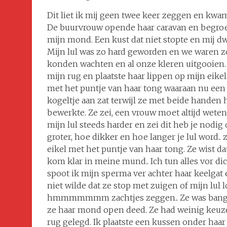
Dit liet ik mij geen twee keer zeggen en kwam
De buurvrouw opende haar caravan en begroe
mijn mond. Een kust dat niet stopte en mij d
Mijn lul was zo hard geworden en we waren zo 
konden wachten en al onze kleren uitgooien
mijn rug en plaatste haar lippen op mijn eikel
met het puntje van haar tong waaraan nu een
kogeltje aan zat terwijl ze met beide handen h
bewerkte. Ze zei, een vrouw moet altijd weten
mijn lul steeds harder en zei dit heb je nodig
groter, hoe dikker en hoe langer je lul word.
eikel met het puntje van haar tong. Ze wist dat
kom klar in meine mund.. Ich tun alles vor dic
spoot ik mijn sperma ver achter haar keelgat
niet wilde dat ze stop met zuigen of mijn lul l
hmmmmmmm zachtjes zeggen.. Ze was bang wa
ze haar mond open deed. Ze had weinig keuze e
rug gelegd. Ik plaatste een kussen onder haar