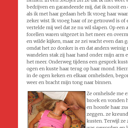
nemen. In een SMSjes zei ze dat ik niet weet wa
bedrijven en garandeerde mij, dat ik nooit e
als ik met haar gedaan heb. Ik vroeg haar waar
zeker wist. Ik vroeg haar of ze getrouwd is of
vertelde mij wel dat ze nu wil slapen. Op ee
forellen waren uitgezet in het meer en overm
en wilde kijken, maar ze zei wacht even dan g
omdat het zo donker is en dat anders weinig 
wandelen stak zij haar hand onder mijn arm e
het meer. Onderweg tijdens een gesprek kuste 
ogen en kuste haar terug op haar mond. Hiern
in de ogen keken en elkaar omhelsden, begon i
weer en bracht mijn tong naar binnen.
Ze omhelsde me en
broek en vonden ha
en hoorde haar z
zeggen.. ze kreund
kusten. Terwijl ze
was geworden en kl