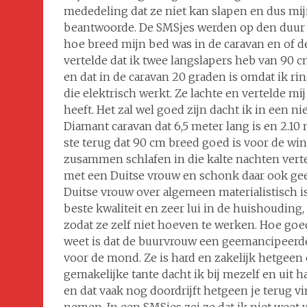
mededeling dat ze niet kan slapen en dus mi
beantwoorde. De SMSjes werden op den duur i
hoe breed mijn bed was in de caravan en of d
vertelde dat ik twee langslapers heb van 90 
en dat in de caravan 20 graden is omdat ik r
die elektrisch werkt. Ze lachte en vertelde mi
heeft. Het zal wel goed zijn dacht ik in een n
Diamant caravan dat 6,5 meter lang is en 2.10
ste terug dat 90 cm breed goed is voor de wi
zusammen schlafen in die kalte nachten vertel
met een Duitse vrouw en schonk daar ook geen
Duitse vrouw over algemeen materialistisch is
beste kwaliteit en zeer lui in de huishouding,
zodat ze zelf niet hoeven te werken. Hoe goed 
weet is dat de buurvrouw een geemancipeerde 
voor de mond. Ze is hard en zakelijk hetgeen 
gemakelijke tante dacht ik bij mezelf en uit 
en dat vaak nog doordrijft hetgeen je terug v