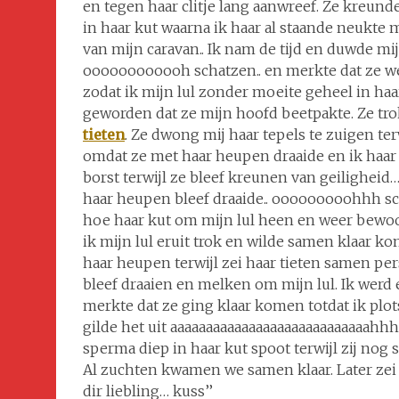
en tegen haar clitje lang aanwreef. Ze kreund
in haar kut waarna ik haar al staande neukte 
van mijn caravan.. Ik nam de tijd en duwde mijn
oooooooooooh schatzen.. en merkte dat ze w
zodat ik mijn lul zonder moeite geheel in ha
geworden dat ze mijn hoofd beetpakte. Ze tro
tieten
. Ze dwong mij haar tepels te zuigen ter
omdat ze met haar heupen draaide en ik haar n
borst terwijl ze bleef kreunen van geiligheid
haar heupen bleef draaide.. ooooooooohhh scha
hoe haar kut om mijn lul heen en weer bewoog
ik mijn lul eruit trok en wilde samen klaar ko
haar heupen terwijl zei haar tieten samen per
bleef draaien en melken om mijn lul. Ik werd 
merkte dat ze ging klaar komen totdat ik plots
gilde het uit aaaaaaaaaaaaaaaaaaaaaaaaaaaa
sperma diep in haar kut spoot terwijl zij nog 
Al zuchten kwamen we samen klaar. Later zei 
dir liebling… kuss’’