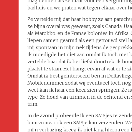
mag hebben als ze maar voor een vergunning 
badhuis en we praten wat tegen elkaar over h
Ze vertelde mij dat haar hobby ze aan parachut
ze bijna overal was geweest, zoals Canada, Us
als Marokko, en de Franse kolonies in Afrika
liepen samen gearmd als een getrouwd stel l
mij spontaan in mijn nek tijdens de gesprek
Ik moedigde het niet aan omdat ik toch niet lan
vertelde haar dat ik het liefst doortrek. Ik h
plaatst te staan. Het hangt ervan af wat er te 
Omdat ik best geinterseerd ben in Deltavliege
Mobilenummer zodat wij eventueel toch nog i
weet kan ik haar een keer zien springen. Ze 
type. Ze houd van trimmen in de ochtend en s
trim.
In de avond probeerde ik een SMSjes te zende
buurvrouw ook een SMSje kan verzenden. We z
mijn verbazing kreeg ik niet lang hierna een