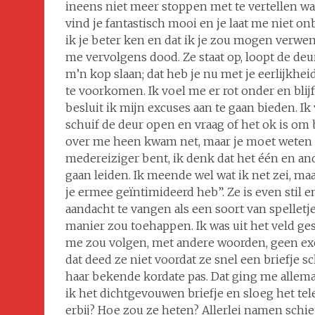
ineens niet meer stoppen met te vertellen wat
vind je fantastisch mooi en je laat me niet on
ik je beter ken en dat ik je zou mogen verwen
me vervolgens dood. Ze staat op, loopt de deu
m’n kop slaan; dat heb je nu met je eerlijkhe
te voorkomen. Ik voel me er rot onder en blij
besluit ik mijn excuses aan te gaan bieden. Ik
schuif de deur open en vraag of het ok is om b
over me heen kwam net, maar je moet weten dat 
medereiziger bent, ik denk dat het één en an
gaan leiden. Ik meende wel wat ik net zei, ma
je ermee geïntimideerd heb”. Ze is even stil e
aandacht te vangen als een soort van spelletj
manier zou toehappen. Ik was uit het veld g
me zou volgen, met andere woorden, geen excu
dat deed ze niet voordat ze snel een briefje 
haar bekende kordate pas. Dat ging me allem
ik het dichtgevouwen briefje en sloeg het t
erbij? Hoe zou ze heten? Allerlei namen schi