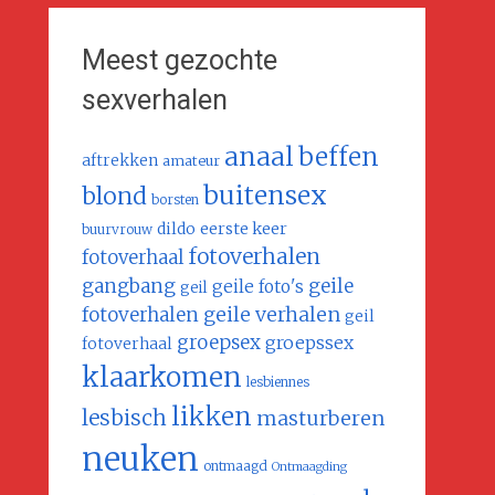
Meest gezochte
sexverhalen
anaal
beffen
aftrekken
amateur
buitensex
blond
borsten
dildo
eerste keer
buurvrouw
fotoverhalen
fotoverhaal
gangbang
geile
geile foto's
geil
geile verhalen
fotoverhalen
geil
groepsex
groepssex
fotoverhaal
klaarkomen
lesbiennes
likken
lesbisch
masturberen
neuken
ontmaagd
Ontmaagding