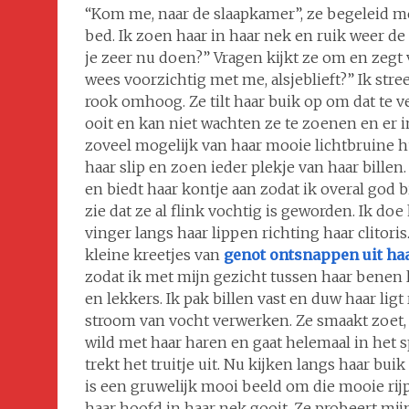
“Kom me, naar de slaapkamer”, ze begeleid m
bed. Ik zoen haar in haar nek en ruik weer de 
je zeer nu doen?” Vragen kijkt ze om en zegt 
wees voorzichtig met me, alsjeblieft?” Ik stre
rook omhoog. Ze tilt haar buik op om dat te ve
ooit en kan niet wachten ze te zoenen en er in 
zoveel mogelijk van haar mooie lichtbruine hu
haar slip en zoen ieder plekje van haar bille
en biedt haar kontje aan zodat ik overal god bi
zie dat ze al flink vochtig is geworden. Ik doe
vinger langs haar lippen richting haar clitoris
kleine kreetjes van
genot ontsnappen uit h
zodat ik met mijn gezicht tussen haar benen li
en lekkers. Ik pak billen vast en duw haar lig
stroom van vocht verwerken. Ze smaakt zoet, 
wild met haar haren en gaat helemaal in het sp
trekt het truitje uit. Nu kijken langs haar bui
is een gruwelijk mooi beeld om die mooie rijp
haar hoofd in haar nek gooit. Ze probeert mij