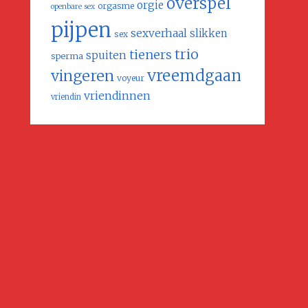
overspel
orgie
orgasme
openbare sex
pijpen
sexverhaal
slikken
sex
trio
tieners
spuiten
sperma
vreemdgaan
vingeren
voyeur
vriendinnen
vriendin