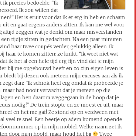
 ik precies bedoelde. “Ik
beroerd. Ik zou willen dat
nen!” Het is eruit voor dat ik er erg in heb en schaam
r uit en gaat ergens anders zitten. Ik kan me wel voor
id; altijd zeggen wat je denkt om maar misverstanden
f een tijdje zitten in gedachten. Na een paar minuten
 vind haar twee coupés verder, gelukkig alleen. Ik
ij haar te komen zitten: ze knikt. “Ik weet niet wat
ik het al een hele tijd erg fijn vind dat je mijn
der bij me opgebouwd heeft en zo zijn eigen leven is
ar biedt bij dezen ook meteen mijn excuses aan als ik
n zegt dan: ”Ik schrok heel erg omdat ik probeerde je
e, maar had nooit verwacht dat je meteen op die
eslagen en ben daarom weggegaan in de hoop dat je
us nodig!” De trein stopte en ze moest er uit, maar
schreef en het me gaf! Ze stond op en verdween met
aal veel te snel. Een beetje op adem komend opende
elefoonnummer op in mijn mobiel. Welke naam zet ik
eten door mijn hoofd, maar houd het bij
Twee