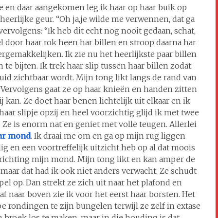
e en daar aangekomen leg ik haar op haar buik op
heerlijke geur. “Oh ja,je wilde me verwennen, dat ga
vervolgens: “Ik heb dit echt nog nooit gedaan, schat,
el door haar rok heen har billen en stroop daarna har
rgemakkelijken. Ik zie nu het heerlijkste paar billen
te bijten. Ik trek haar slip tussen haar billen zodat
id zichtbaar wordt. Mijn tong likt langs de rand van
n. Vervolgens gaat ze op haar knieën en handen zitten
j kan. Ze doet haar benen lichtelijk uit elkaar en ik
 haar slipje opzij en heel voorzichtig glijd ik met twee
. Ze is enorm nat en geniet met volle teugen. Allerlei
aar mond
. Ik draai me om en ga op mijn rug liggen
g en een voortreffelijk uitzicht heb op al dat moois
t richting mijn mond. Mijn tong likt en kan amper de
maar dat had ik ook niet anders verwacht. Ze schudt
el op. Dan strekt ze zich uit naar het plafond en
k af naar boven zie ik voor het eerst haar borsten. Het
e rondingen te zijn bungelen terwijl ze zelf in extase
n broek los te maken, maar in die houding is dat