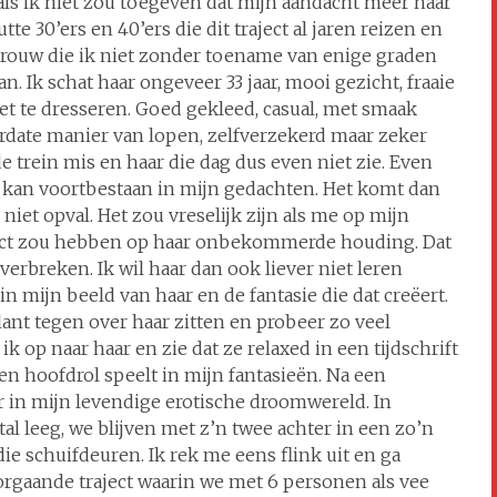
n als ik niet zou toegeven dat mijn aandacht meer naar
te 30’ers en 40’ers die dit traject al jaren reizen en
 vrouw die ik niet zonder toename van enige graden
 Ik schat haar ongeveer 33 jaar, mooi gezicht, fraaie
eet te dresseren. Goed gekleed, casual, met smaak
ordate manier van lopen, zelfverzekerd maar zeker
 de trein mis en haar die dag dus even niet zie. Even
n kan voortbestaan in mijn gedachten. Het komt dan
niet opval. Het zou vreselijk zijn als me op mijn
fect zou hebben op haar onbekommerde houding. Dat
 verbreken. Ik wil haar dan ook liever niet leren
 mijn beeld van haar en de fantasie die dat creëert.
ant tegen over haar zitten en probeer zo veel
 ik op naar haar en zie dat ze relaxed in een tijdschrift
en hoofdrol speelt in mijn fantasieën. Na een
in mijn levendige erotische droomwereld. In
al leeg, we blijven met z’n twee achter in een zo’n
e schuifdeuren. Ik rek me eens flink uit en ga
orgaande traject waarin we met 6 personen als vee