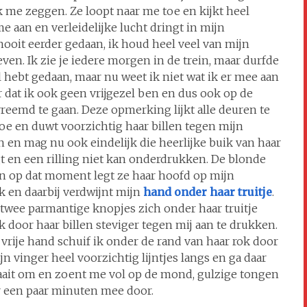
k me zeggen. Ze loopt naar me toe en kijkt heel
 me aan en verleidelijke lucht dringt in mijn
 nooit eerder gedaan, ik houd heel veel van mijn
ven. Ik zie je iedere morgen in de trein, maar durfde
 wel hebt gedaan, maar nu weet ik niet wat ik er mee aan
ar dat ik ook geen vrijgezel ben en dus ook op de
reemd te gaan. Deze opmerking lijkt alle deuren te
oe en duwt voorzichtig haar billen tegen mijn
en en mag nu ook eindelijk die heerlijke buik van haar
jgt en een rilling niet kan onderdrukken. De blonde
n op dat moment legt ze haar hoofd op mijn
ik en daarbij verdwijnt mijn
hand onder haar truitje
.
 twee parmantige knopjes zich onder haar truitje
k door haar billen steviger tegen mij aan te drukken.
vrije hand schuif ik onder de rand van haar rok door
jn vinger heel voorzichtig lijntjes langs en ga daar
aait om en zoent me vol op de mond, gulzige tongen
r een paar minuten mee door.