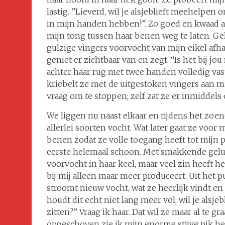
lastig. ”Lieverd, wil je alsjeblieft meehelpen 
in mijn handen hebben!”. Zo goed en kwaad al
mijn tong tussen haar benen weg te laten. Ge
gulzige vingers voorvocht van mijn eikel afha
geniet er zichtbaar van en zegt. “Is het bij jou
achter haar rug met twee handen volledig vast 
kriebelt ze met de uitgestoken vingers aan mij
vraag om te stoppen; zelf zat ze er inmiddels 
We liggen nu naast elkaar en tijdens het zo
allerlei soorten vocht. Wat later gaat ze voor 
benen zodat ze volle toegang heeft tot mijn pi
eerste helemaal schoon. Met smakkende gelui
voorvocht in haar keel, maar veel zin heeft he
bij mij alleen maar meer produceert. Uit het p
stroomt nieuw vocht, wat ze heerlijk vindt en g
houdt dit echt niet lang meer vol; wil je alsj
zitten?” Vraag ik haar. Dat wil ze maar al te gr
opgeschoven zie ik mijn enorme stijve pik he