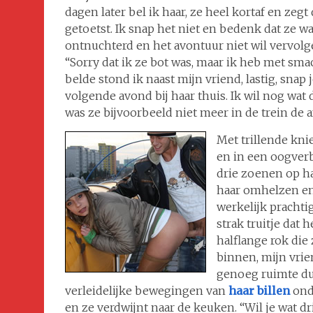
dagen later bel ik haar, ze heel kortaf en ze
getoetst. Ik snap het niet en bedenk dat ze 
ontnuchterd en het avontuur niet wil vervolge
“Sorry dat ik ze bot was, maar ik heb met sm
belde stond ik naast mijn vriend, lastig, snap 
volgende avond bij haar thuis. Ik wil nog wa
was ze bijvoorbeeld niet meer in de trein de
Met trillende kni
en in een oogverb
drie zoenen op ha
haar omhelzen en
werkelijk prachti
strak truitje dat
halflange rok die
binnen, mijn vrie
genoeg ruimte dus
verleidelijke bewegingen van
haar billen
onde
en ze verdwijnt naar de keuken. “Wil je wat d