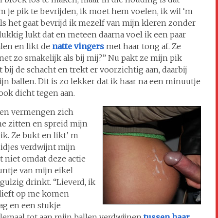
om je pik te bevrijden, ik moet hem voelen, ik wil ‘m
s het gaat bevrijd ik mezelf van mijn kleren zonder
lukkig lukt dat en meteen daarna voel ik een paar
len en likt de
natte vingers
met haar tong af. Ze
 net zo smakelijk als bij mij?” Nu pakt ze mijn pik
bij de schacht en trekt er voorzichtig aan, daarbij
n ballen. Dit is zo lekker dat ik haar na een minuutje
ook dicht tegen aan.
enen vermengen zich
me zitten en spreid mijn
k. Ze bukt en likt’ m
djes verdwijnt mijn
t niet omdat deze actie
untje van mijn eikel
ulzig drinkt. “Lieverd, ik
eblieft op me komen
aag en een stukje
lemaal tot aan mijn ballen verdwijnen
tussen haar