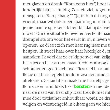
met glazen en drank. “Kom eens hier”, hoor i
kinderlijk, bijna schuldig. Ze vleit zich tegen
neusgaten. “Ben je bang?”, “Ja, ik heb dit nog
vriend, maar wil ook meer spanning in mijn le
je niet aan te spreken. Ik ben blij dat jij dat
moet”. Om de situatie te levellen vertel ik ha
drempel sta om voor het eerst in mijn leven v
openen. Ze draait zich met haar rug naar me t
heupen. Ik streel haar over haar heerlijke dij
aanraken. Ik voel dat ze er kippenvel van kri
haartjes op haar armen staan recht omhoog e
schouder en geeft zich over. Ik streel haar bu
Ik zie dat haar tepels hierdoor zwellen omdat
aftekenen. Ze zucht en maakt me lichtelijk ge
Ik masseer inmiddels haar
borsten
en met de 
naar de naad van haar slip. Daar trek ik met mi
mee door totdat het onhoudbaar wordt. Ze dr
volgen en verstrengeld in elkaar gaan we hie