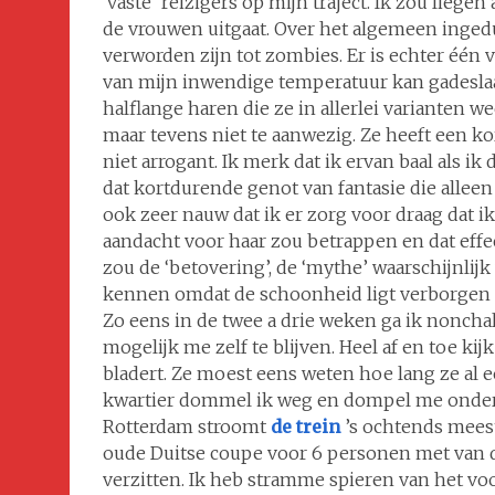
‘vaste’ reizigers op mijn traject. Ik zou liege
de vrouwen uitgaat. Over het algemeen
ingedut
verworden zijn tot zombies. Er is echter één
van mijn inwendige temperatuur kan gadeslaan.
halflange haren die ze in allerlei varianten w
maar tevens niet te aanwezig. Ze heeft een k
niet arrogant. Ik merk dat ik ervan baal als ik
dat kortdurende genot van fantasie die allee
ook zeer nauw dat ik er zorg voor draag dat ik 
aandacht voor haar zou betrappen en dat ef
zou de ‘betovering’, de ‘mythe’ waarschijnlijk
kennen omdat de schoonheid ligt verborgen in
Zo eens in de twee a drie weken ga ik nonchal
mogelijk me zelf te blijven. Heel af en toe kijk
bladert. Ze moest eens weten hoe lang ze al e
kwartier dommel ik weg en dompel me onder 
Rotterdam stroomt
de trein
’s ochtends meest
oude Duitse coupe voor 6 personen met van di
verzitten. Ik heb stramme spieren van het vo