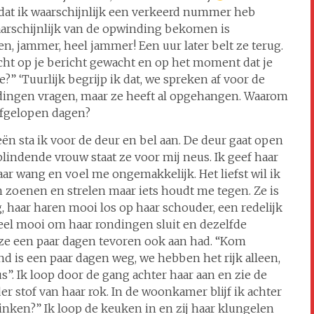
gt dat ik waarschijnlijk een verkeerd nummer heb
waarschijnlijk van de opwinding bekomen is
n, jammer, heel jammer! Een uur later belt ze terug.
acht op je bericht gewacht en op het moment dat je
je?” ‘Tuurlijk begrijp ik dat, we spreken af voor de
t dingen vragen, maar ze heeft al opgehangen. Waarom
 afgelopen dagen?
eën sta ik voor de deur en bel aan. De deur gaat open
lindende vrouw staat ze voor mij neus. Ik geef haar
ar wang en voel me ongemakkelijk. Het liefst wil ik
 zoenen en strelen maar iets houdt me tegen. Ze is
g, haar haren mooi los op haar schouder, een redelijk
 heel mooi om haar rondingen sluit en dezelfde
 ze een paar dagen tevoren ook aan had. “Kom
nd is een paar dagen weg, we hebben het rijk alleen,
”. Ik loop door de gang achter haar aan en zie de
r stof van haar rok. In de woonkamer blijf ik achter
rinken?” Ik loop de keuken in en zij haar klungelen