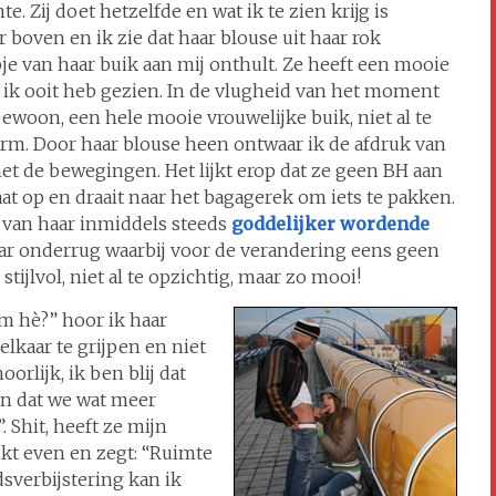
. Zij doet hetzelfde en wat ik te zien krijg is
boven en ik zie dat haar blouse uit haar rok
je van haar buik aan mij onthult. Ze heeft een mooie
t ik ooit heb gezien. In de vlugheid van het moment
Gewoon, een hele mooie vrouwelijke buik, niet al te
warm. Door haar blouse heen ontwaar ik de afdruk van
t de bewegingen. Het lijkt erop dat ze geen BH aan
aat op en draait naar het bagagerek om iets te pakken.
 van haar inmiddels steeds
goddelijker wordende
 haar onderrug waarbij voor de verandering eens geen
 stijlvol, niet al te opzichtig, maar zo mooi!
rm hè?” hoor ik haar
elkaar te grijpen en niet
oorlijk, ik ben blij dat
en dat we wat meer
 Shit, heeft ze mijn
ikt even en zegt: “Ruimte
sverbijstering kan ik