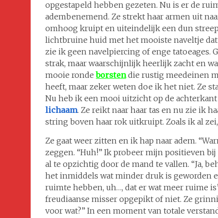
opgestapeld hebben gezeten. Nu is er de ruimte
adembenemend. Ze strekt haar armen uit naar 
omhoog kruipt en uiteindelijk een dun streep
lichtbruine huid met het mooiste naveltje da
zie ik geen navelpiercing of enge tatoeages. 
strak, maar waarschijnlijk heerlijk zacht en 
mooie ronde
borsten
die rustig meedeinen me
heeft, maar zeker weten doe ik het niet. Ze st
Nu heb ik een mooi uitzicht op de achterkant
lichaam
. Ze reikt naar haar tas en nu zie ik
string boven haar rok uitkruipt. Zoals ik al zei,
Ze gaat weer zitten en ik hap naar adem. “Wa
zeggen. “Huh!” Ik probeer mijn positieven bij 
al te opzichtig door de mand te vallen. “Ja, beh
het inmiddels wat minder druk is geworden 
ruimte hebben, uh…, dat er wat meer ruime is”.
freudiaanse misser opgepikt of niet. Ze grinn
voor wat?” In een moment van totale verstand