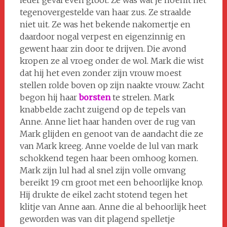
ieder geval even groot. Ze was wat je noemt het
tegenovergestelde van haar zus. Ze straalde
niet uit. Ze was het bekende nakomertje en
daardoor nogal verpest en eigenzinnig en
gewent haar zin door te drijven. Die avond
kropen ze al vroeg onder de wol. Mark die wist
dat hij het even zonder zijn vrouw moest
stellen rolde boven op zijn naakte vrouw. Zacht
begon hij haar
borsten
te strelen. Mark
knabbelde zacht zuigend op de tepels van
Anne. Anne liet haar handen over de rug van
Mark glijden en genoot van de aandacht die ze
van Mark kreeg. Anne voelde de lul van mark
schokkend tegen haar been omhoog komen.
Mark zijn lul had al snel zijn volle omvang
bereikt 19 cm groot met een behoorlijke knop.
Hij drukte de eikel zacht stotend tegen het
klitje van Anne aan. Anne die al behoorlijk heet
geworden was van dit plagend spelletje