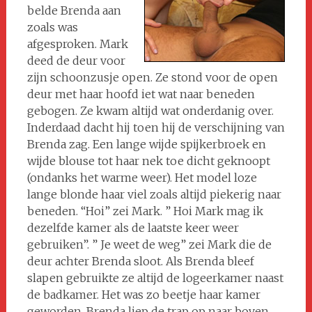
belde Brenda aan
zoals was
afgesproken. Mark
deed de deur voor
zijn schoonzusje open. Ze stond voor de open
deur met haar hoofd iet wat naar beneden
gebogen. Ze kwam altijd wat onderdanig over.
Inderdaad dacht hij toen hij de verschijning van
Brenda zag. Een lange wijde spijkerbroek en
wijde blouse tot haar nek toe dicht geknoopt
(ondanks het warme weer). Het model loze
lange blonde haar viel zoals altijd piekerig naar
beneden. “Hoi” zei Mark. ” Hoi Mark mag ik
dezelfde kamer als de laatste keer weer
gebruiken”. ” Je weet de weg” zei Mark die de
deur achter Brenda sloot. Als Brenda bleef
slapen gebruikte ze altijd de logeerkamer naast
de badkamer. Het was zo beetje haar kamer
geworden. Brenda liep de trap op naar boven