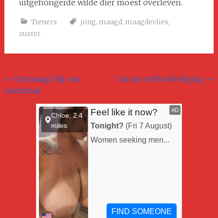
uitgehongerde wilde dier moest overleven.
Tieners
jong
,
maagd
,
maagdevlies
,
zuster
Bericht navigatie
←
Ontmaagd bij ons
Cursus zelfverdediging
→
zwembad