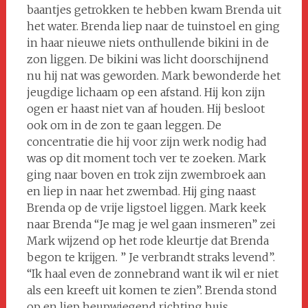
baantjes getrokken te hebben kwam Brenda uit
het water. Brenda liep naar de tuinstoel en ging
in haar nieuwe niets onthullende bikini in de
zon liggen. De bikini was licht doorschijnend
nu hij nat was geworden. Mark bewonderde het
jeugdige lichaam op een afstand. Hij kon zijn
ogen er haast niet van af houden. Hij besloot
ook om in de zon te gaan leggen. De
concentratie die hij voor zijn werk nodig had
was op dit moment toch ver te zoeken. Mark
ging naar boven en trok zijn zwembroek aan
en liep in naar het zwembad. Hij ging naast
Brenda op de vrije ligstoel liggen. Mark keek
naar Brenda “Je mag je wel gaan insmeren” zei
Mark wijzend op het rode kleurtje dat Brenda
begon te krijgen. ” Je verbrandt straks levend”.
“Ik haal even de zonnebrand want ik wil er niet
als een kreeft uit komen te zien”. Brenda stond
op en liep heupwiegend richting huis