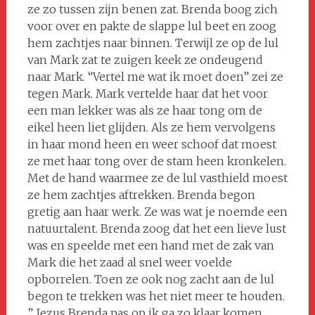
ze zo tussen zijn benen zat. Brenda boog zich
voor over en pakte de slappe lul beet en zoog
hem zachtjes naar binnen. Terwijl ze op de lul
van Mark zat te zuigen keek ze ondeugend
naar Mark. “Vertel me wat ik moet doen” zei ze
tegen Mark. Mark vertelde haar dat het voor
een man lekker was als ze haar tong om de
eikel heen liet glijden. Als ze hem vervolgens
in haar mond heen en weer schoof dat moest
ze met haar tong over de stam heen kronkelen.
Met de hand waarmee ze de lul vasthield moest
ze hem zachtjes aftrekken. Brenda begon
gretig aan haar werk. Ze was wat je noemde een
natuurtalent. Brenda zoog dat het een lieve lust
was en speelde met een hand met de zak van
Mark die het zaad al snel weer voelde
opborrelen. Toen ze ook nog zacht aan de lul
begon te trekken was het niet meer te houden.
” Jezus Brenda pas op ik ga zo klaar komen