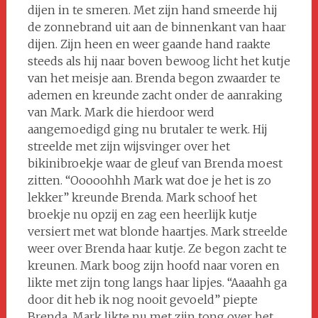
dijen in te smeren. Met zijn hand smeerde hij
de zonnebrand uit aan de binnenkant van haar
dijen. Zijn heen en weer gaande hand raakte
steeds als hij naar boven bewoog licht het kutje
van het meisje aan. Brenda begon zwaarder te
ademen en kreunde zacht onder de aanraking
van Mark. Mark die hierdoor werd
aangemoedigd ging nu brutaler te werk. Hij
streelde met zijn wijsvinger over het
bikinibroekje waar de gleuf van Brenda moest
zitten. “Ooooohhh Mark wat doe je het is zo
lekker” kreunde Brenda. Mark schoof het
broekje nu opzij en zag een heerlijk kutje
versiert met wat blonde haartjes. Mark streelde
weer over Brenda haar kutje. Ze begon zacht te
kreunen. Mark boog zijn hoofd naar voren en
likte met zijn tong langs haar lipjes. “Aaaahh ga
door dit heb ik nog nooit gevoeld” piepte
Brenda. Mark likte nu met zijn tong over het